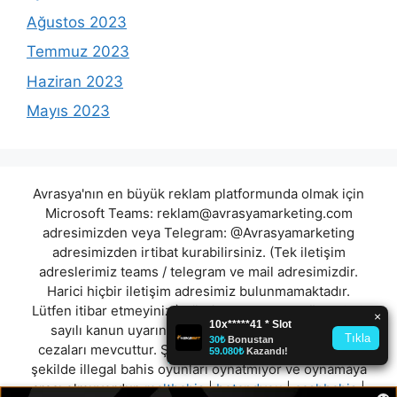
Ağustos 2023
Temmuz 2023
Haziran 2023
Mayıs 2023
Avrasya'nın en büyük reklam platformunda olmak için
Microsoft Teams:
reklam@avrasyamarketing.com
adresimizden veya Telegram: @Avrasyamarketing
adresimizden irtibat kurabilirsiniz. (Tek iletişim
adreslerimiz teams / telegram ve mail adresimizdir.
Harici hiçbir iletişim adresimiz bulunmamaktadır.
Lütfen itibar etmeyiniz.) Türkiye yasalarına göre 7258
sayılı kanun uyarınca yasa dışı bahis oynamanın
cezaları mevcuttur. Şu an bulunduğunuz site hiç bir
şekilde illegal bahis oyunları oynatmıyor ve oynamaya
aracı olmuyordur.
maltbahis
|
betandyou
|
cashbahis
|