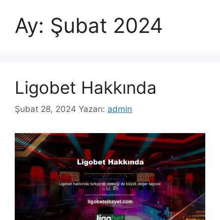
Ay:
Şubat 2024
Ligobet Hakkında
Şubat 28, 2024
Yazarı:
admin