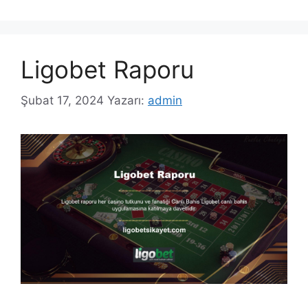
Ligobet Raporu
Şubat 17, 2024
Yazarı:
admin