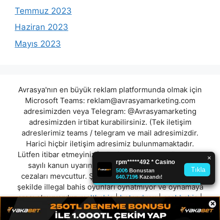
Temmuz 2023
Haziran 2023
Mayıs 2023
Avrasya'nın en büyük reklam platformunda olmak için
Microsoft Teams:
reklam@avrasyamarketing.com
adresimizden veya Telegram: @Avrasyamarketing
adresimizden irtibat kurabilirsiniz. (Tek iletişim
adreslerimiz teams / telegram ve mail adresimizdir.
Harici hiçbir iletişim adresimiz bulunmamaktadır.
Lütfen itibar etmeyiniz.) Türkiye yasalarına göre 7258
sayılı kanun uyarınca yasa dışı bahis oynamanın
cezaları mevcuttur. Şu an bulunduğunuz site hiç bir
şekilde illegal bahis oyunları oynatmıyor ve oynamaya
aracı olmuyordur.
maltbahis
|
betandyou
|
cashbahis
|
×
candycasino
|
pumabet
|
pit10bet
|
elitroyal
|
tophillbet