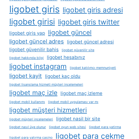
ligobet giris
ligobet giris adresi
ligobet girisi
ligobet giris twitter
ligobet güncel
ligobet giris yap
ligobet güncel adres
ligobet güncel adresi
ligobet güvenilir bahis
ligobet güvenilir site
ligobet hesabınız
ligobet hakkında bilgi
ligobet instagram
ligobet katılımcı memnuniyeti
ligobet kayit
ligobet kaç oldu
ligobet lisanslama hizmeti müşteri incelemeleri
ligobet maç izle
ligobet maç izleme
ligobet mobil kullanımı
ligobet mobil uygulaması var mı
ligobet müşteri hizmetleri
ligobet nasil bir site
ligobet müşteri i̇ncelemeleri
ligobet nasıl üye olunur
ligobet oyun web sitesi
ligobet para yatirma
ligobet para çekme
ligobet para yatırma casino