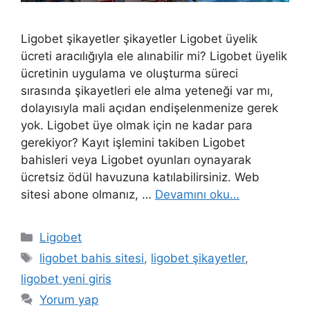
Ligobet şikayetler şikayetler Ligobet üyelik
ücreti aracılığıyla ele alınabilir mi? Ligobet üyelik
ücretinin uygulama ve oluşturma süreci
sırasında şikayetleri ele alma yeteneği var mı,
dolayısıyla mali açıdan endişelenmenize gerek
yok. Ligobet üye olmak için ne kadar para
gerekiyor? Kayıt işlemini takiben Ligobet
bahisleri veya Ligobet oyunları oynayarak
ücretsiz ödül havuzuna katılabilirsiniz. Web
sitesi abone olmanız, …
Devamını oku…
Kategoriler
Ligobet
Etiketler
ligobet bahis sitesi
,
ligobet şikayetler
,
ligobet yeni giris
Yorum yap