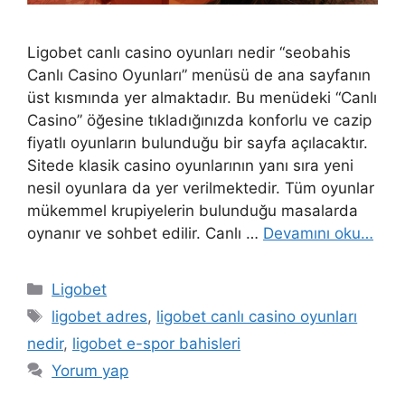
Ligobet canlı casino oyunları nedir “seobahis
Canlı Casino Oyunları” menüsü de ana sayfanın
üst kısmında yer almaktadır. Bu menüdeki “Canlı
Casino” öğesine tıkladığınızda konforlu ve cazip
fiyatlı oyunların bulunduğu bir sayfa açılacaktır.
Sitede klasik casino oyunlarının yanı sıra yeni
nesil oyunlara da yer verilmektedir. Tüm oyunlar
mükemmel krupiyelerin bulunduğu masalarda
oynanır ve sohbet edilir. Canlı …
Devamını oku…
Kategoriler
Ligobet
Etiketler
ligobet adres
,
ligobet canlı casino oyunları
nedir
,
ligobet e-spor bahisleri
Yorum yap