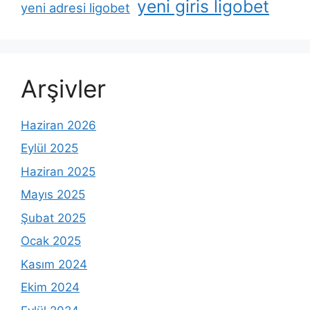
yeni giris ligobet
yeni adresi ligobet
Arşivler
Haziran 2026
Eylül 2025
Haziran 2025
Mayıs 2025
Şubat 2025
Ocak 2025
Kasım 2024
Ekim 2024