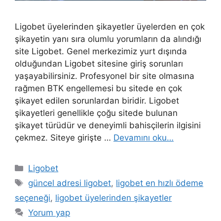
Ligobet üyelerinden şikayetler üyelerden en çok
şikayetin yanı sıra olumlu yorumların da alındığı
site Ligobet. Genel merkezimiz yurt dışında
olduğundan Ligobet sitesine giriş sorunları
yaşayabilirsiniz. Profesyonel bir site olmasına
rağmen BTK engellemesi bu sitede en çok
şikayet edilen sorunlardan biridir. Ligobet
şikayetleri genellikle çoğu sitede bulunan
şikayet türüdür ve deneyimli bahisçilerin ilgisini
çekmez. Siteye girişte …
Devamını oku…
Kategoriler
Ligobet
Etiketler
güncel adresi ligobet
,
ligobet en hızlı ödeme
seçeneği
,
ligobet üyelerinden şikayetler
Yorum yap