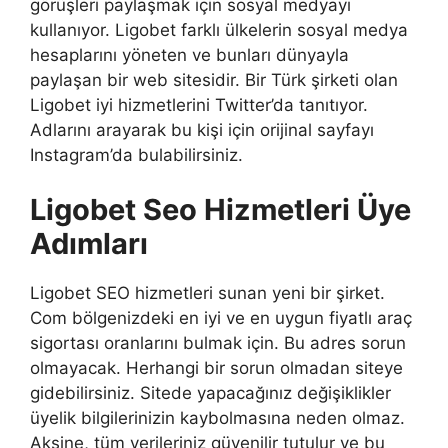
görüşleri paylaşmak için sosyal medyayı
kullanıyor. Ligobet farklı ülkelerin sosyal medya
hesaplarını yöneten ve bunları dünyayla
paylaşan bir web sitesidir. Bir Türk şirketi olan
Ligobet iyi hizmetlerini Twitter’da tanıtıyor.
Adlarını arayarak bu kişi için orijinal sayfayı
Instagram’da bulabilirsiniz.
Ligobet Seo Hizmetleri Üye
Adımları
Ligobet SEO hizmetleri sunan yeni bir şirket.
Com bölgenizdeki en iyi ve en uygun fiyatlı araç
sigortası oranlarını bulmak için. Bu adres sorun
olmayacak. Herhangi bir sorun olmadan siteye
gidebilirsiniz. Sitede yapacağınız değişiklikler
üyelik bilgilerinizin kaybolmasına neden olmaz.
Aksine, tüm verileriniz güvenilir tutulur ve bu