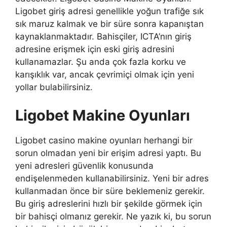
Ligobet giriş adresi genellikle yoğun trafiğe sık
sık maruz kalmak ve bir süre sonra kapanıştan
kaynaklanmaktadır. Bahisçiler, ICTA’nın giriş
adresine erişmek için eski giriş adresini
kullanamazlar. Şu anda çok fazla korku ve
karışıklık var, ancak çevrimiçi olmak için yeni
yollar bulabilirsiniz.
Ligobet Makine Oyunları
Ligobet casino makine oyunları herhangi bir
sorun olmadan yeni bir erişim adresi yaptı. Bu
yeni adresleri güvenlik konusunda
endişelenmeden kullanabilirsiniz. Yeni bir adres
kullanmadan önce bir süre beklemeniz gerekir.
Bu giriş adreslerini hızlı bir şekilde görmek için
bir bahisçi olmanız gerekir. Ne yazık ki, bu sorun