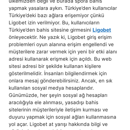
ülkemizden değil ve burada spora bahis
yapmak yasalara aykırı. Türkiye’den kullanıcılar
Türkiye’deki bazı ağlara erişemiyor çünkü
Ligobet izin verilmiyor. Bu, kullanıcıların
Türkiye’den bahis sitesine girmesini
Ligobet
önleyecektir. Ne yazık ki, Ligobet giriş erişim
problemleri oyun alanına erişim engellendi ve
müşterilere zarar vermek için yeni bir etki alanı
adresi kullanarak erişmek için açıldı. Bu web
sitesi adresi bir şekilde kullanan kişilere
gösterilmelidir. İnsanları bilgilendirmek için
onlara mesaj gönderebilirsiniz. Ancak, en sık
kullanılan sosyal medya hesaplarıdır.
Günümüzde, her şeyin sosyal ağ hesapları
aracılığıyla ele alınması, yasadışı bahis
sitelerinin müşterileriyle iletişim kurması ve
duyuru yapmak için sosyal ağları kullanmasına
yol açar. Ligobet at yarışı hakkında bilgi ve