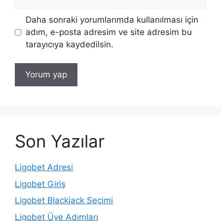
sitesi
Daha sonraki yorumlarımda kullanılması için
adım, e-posta adresim ve site adresim bu
tarayıcıya kaydedilsin.
Son Yazılar
Ligobet Adresi
Ligobet Giriş
Ligobet Blackjack Seçimi
Ligobet Üye Adımları