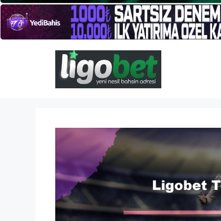
İçeriğe
atla