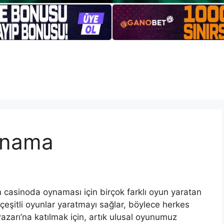
ynama
 casinoda oynaması için birçok farklı oyun yaratan
in çeşitli oyunlar yaratmayı sağlar, böylece herkes
 Pazarı’na katılmak için, artık ulusal oyunumuz