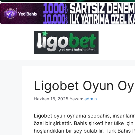
İçeriğe
atla
Ligobet Oyun O
Haziran 18, 2025
Yazarı:
admin
Ligobet oyun oynama seobahis, insanların
özel bir şirkettir. Bahis şirketi her ülke iç
hoşlandıkları bir şey bulabilir. Türk Bahis