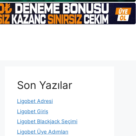
Son Yazılar
Ligobet Adresi
Ligobet Giriş
Ligobet Blackjack Seçimi
Ligobet Üye Adımları