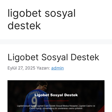
ligobet sosyal
destek
Ligobet Sosyal Destek
Eylül 27, 2025
Yazarı:
admin