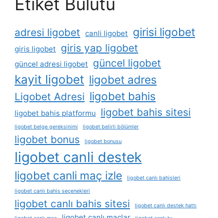
Etiket Bulutu
girisi ligobet
adresi ligobet
canli ligobet
giris yap ligobet
giris ligobet
güncel ligobet
güncel adresi ligobet
kayit ligobet
ligobet adres
ligobet bahis
Ligobet Adresi
ligobet bahis sitesi
ligobet bahis platformu
ligobet belge gereksinimi
ligobet belirli bölümler
ligobet bonus
ligobet bonusu
ligobet canli destek
ligobet canli maç izle
ligobet canlı bahisleri
ligobet canlı bahis seçenekleri
ligobet canlı bahis sitesi
ligobet canlı destek hattı
ligobet canlı maçlar