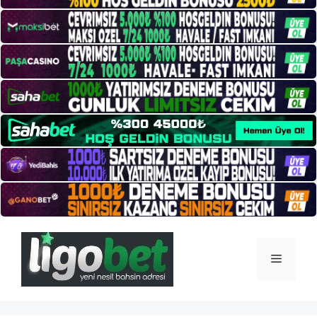
İçeriğe
atla
Menü