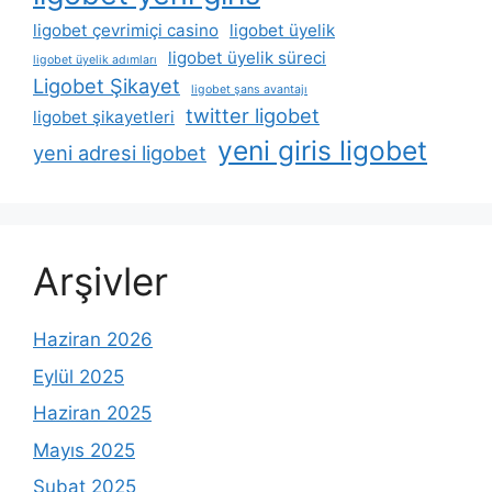
ligobet çevrimiçi casino
ligobet üyelik
ligobet üyelik süreci
ligobet üyelik adımları
Ligobet Şikayet
ligobet şans avantajı
twitter ligobet
ligobet şikayetleri
yeni giris ligobet
yeni adresi ligobet
Arşivler
Haziran 2026
Eylül 2025
Haziran 2025
Mayıs 2025
Şubat 2025