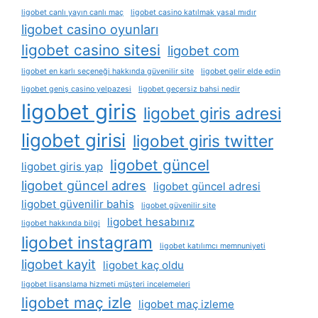
ligobet canlı yayın canlı maç
ligobet casino katılmak yasal mıdır
ligobet casino oyunları
ligobet casino sitesi
ligobet com
ligobet en karlı seçeneği hakkında güvenilir site
ligobet gelir elde edin
ligobet geniş casino yelpazesi
ligobet geçersiz bahsi nedir
ligobet giris
ligobet giris adresi
ligobet girisi
ligobet giris twitter
ligobet güncel
ligobet giris yap
ligobet güncel adres
ligobet güncel adresi
ligobet güvenilir bahis
ligobet güvenilir site
ligobet hesabınız
ligobet hakkında bilgi
ligobet instagram
ligobet katılımcı memnuniyeti
ligobet kayit
ligobet kaç oldu
ligobet lisanslama hizmeti müşteri incelemeleri
ligobet maç izle
ligobet maç izleme