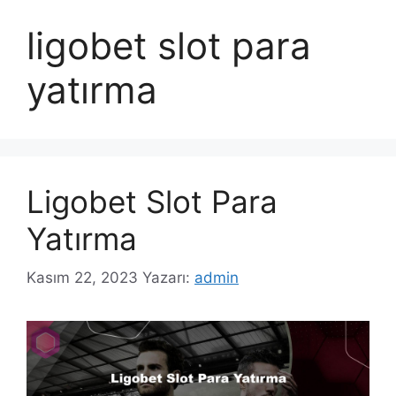
ligobet slot para
yatırma
Ligobet Slot Para
Yatırma
Kasım 22, 2023
Yazarı:
admin