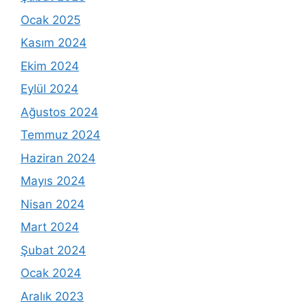
Ocak 2025
Kasım 2024
Ekim 2024
Eylül 2024
Ağustos 2024
Temmuz 2024
Haziran 2024
Mayıs 2024
Nisan 2024
Mart 2024
Şubat 2024
Ocak 2024
Aralık 2023