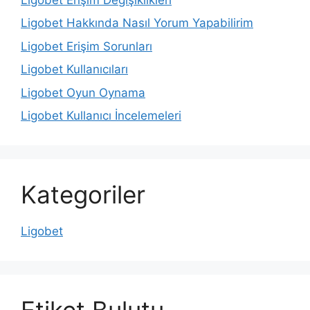
Ligobet Hakkında Nasıl Yorum Yapabilirim
Ligobet Erişim Sorunları
Ligobet Kullanıcıları
Ligobet Oyun Oynama
Ligobet Kullanıcı İncelemeleri
Kategoriler
Ligobet