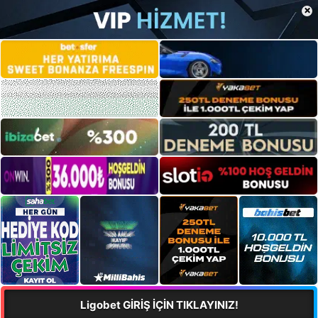
×
Ligobet GİRİŞ İÇİN TIKLAYINIZ!