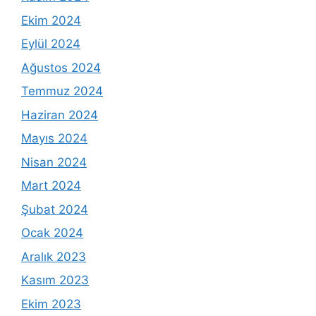
Ekim 2024
Eylül 2024
Ağustos 2024
Temmuz 2024
Haziran 2024
Mayıs 2024
Nisan 2024
Mart 2024
Şubat 2024
Ocak 2024
Aralık 2023
Kasım 2023
Ekim 2023