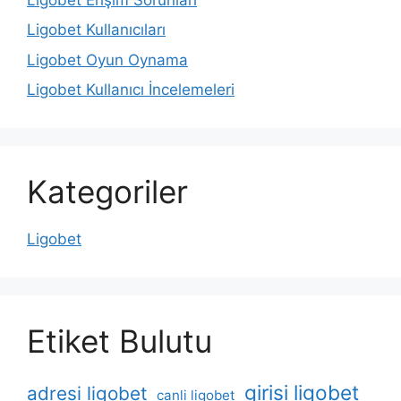
Ligobet Kullanıcıları
Ligobet Oyun Oynama
Ligobet Kullanıcı İncelemeleri
Kategoriler
Ligobet
Etiket Bulutu
girisi ligobet
adresi ligobet
canli ligobet