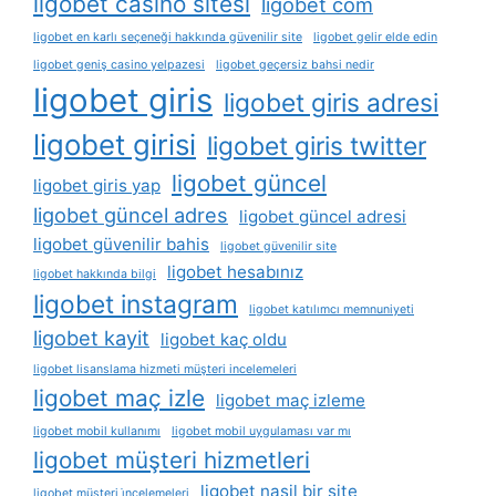
ligobet casino sitesi
ligobet com
ligobet en karlı seçeneği hakkında güvenilir site
ligobet gelir elde edin
ligobet geniş casino yelpazesi
ligobet geçersiz bahsi nedir
ligobet giris
ligobet giris adresi
ligobet girisi
ligobet giris twitter
ligobet güncel
ligobet giris yap
ligobet güncel adres
ligobet güncel adresi
ligobet güvenilir bahis
ligobet güvenilir site
ligobet hesabınız
ligobet hakkında bilgi
ligobet instagram
ligobet katılımcı memnuniyeti
ligobet kayit
ligobet kaç oldu
ligobet lisanslama hizmeti müşteri incelemeleri
ligobet maç izle
ligobet maç izleme
ligobet mobil kullanımı
ligobet mobil uygulaması var mı
ligobet müşteri hizmetleri
ligobet nasil bir site
ligobet müşteri i̇ncelemeleri