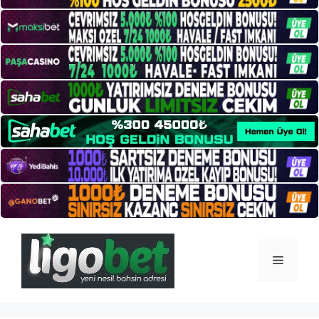
İçeriğe
atla
Menü