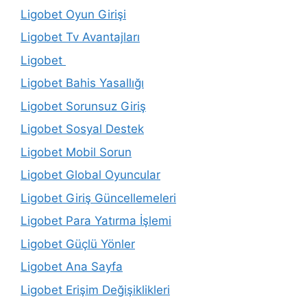
Ligobet Oyun Girişi
Ligobet Tv Avantajları
Ligobet
Ligobet Bahis Yasallığı
Ligobet Sorunsuz Giriş
Ligobet Sosyal Destek
Ligobet Mobil Sorun
Ligobet Global Oyuncular
Ligobet Giriş Güncellemeleri
Ligobet Para Yatırma İşlemi
Ligobet Güçlü Yönler
Ligobet Ana Sayfa
Ligobet Erişim Değişiklikleri