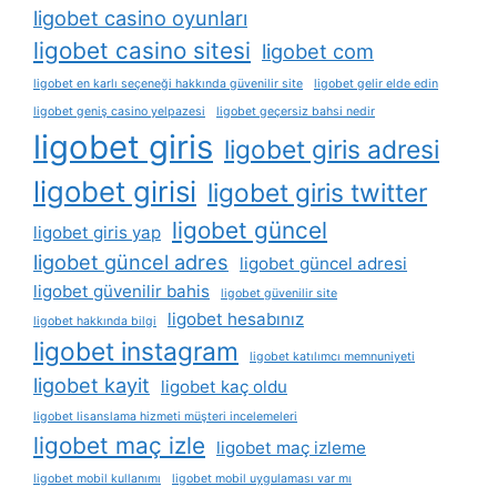
ligobet casino oyunları
ligobet casino sitesi
ligobet com
ligobet en karlı seçeneği hakkında güvenilir site
ligobet gelir elde edin
ligobet geniş casino yelpazesi
ligobet geçersiz bahsi nedir
ligobet giris
ligobet giris adresi
ligobet girisi
ligobet giris twitter
ligobet güncel
ligobet giris yap
ligobet güncel adres
ligobet güncel adresi
ligobet güvenilir bahis
ligobet güvenilir site
ligobet hesabınız
ligobet hakkında bilgi
ligobet instagram
ligobet katılımcı memnuniyeti
ligobet kayit
ligobet kaç oldu
ligobet lisanslama hizmeti müşteri incelemeleri
ligobet maç izle
ligobet maç izleme
ligobet mobil kullanımı
ligobet mobil uygulaması var mı