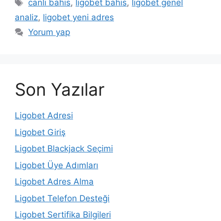
Etiketler
canlı bahis
,
ligobet bahis
,
ligobet genel
analiz
,
ligobet yeni adres
Yorum yap
Son Yazılar
Ligobet Adresi
Ligobet Giriş
Ligobet Blackjack Seçimi
Ligobet Üye Adımları
Ligobet Adres Alma
Ligobet Telefon Desteği
Ligobet Sertifika Bilgileri