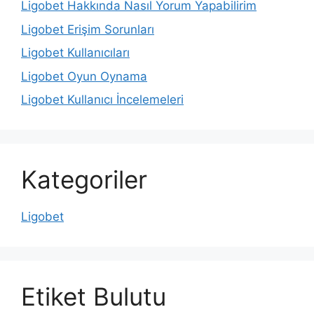
Ligobet Hakkında Nasıl Yorum Yapabilirim
Ligobet Erişim Sorunları
Ligobet Kullanıcıları
Ligobet Oyun Oynama
Ligobet Kullanıcı İncelemeleri
Kategoriler
Ligobet
Etiket Bulutu