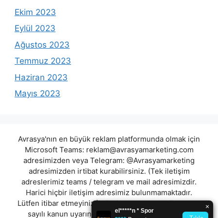
Ekim 2023
Eylül 2023
Ağustos 2023
Temmuz 2023
Haziran 2023
Mayıs 2023
Avrasya'nın en büyük reklam platformunda olmak için
Microsoft Teams:
reklam@avrasyamarketing.com
adresimizden veya Telegram: @Avrasyamarketing
adresimizden irtibat kurabilirsiniz. (Tek iletişim
adreslerimiz teams / telegram ve mail adresimizdir.
Harici hiçbir iletişim adresimiz bulunmamaktadır.
Lütfen itibar etmeyiniz.) Türkiye yasalarına göre 7258
sayılı kanun uyarınca yasa dışı bahis oynamanın