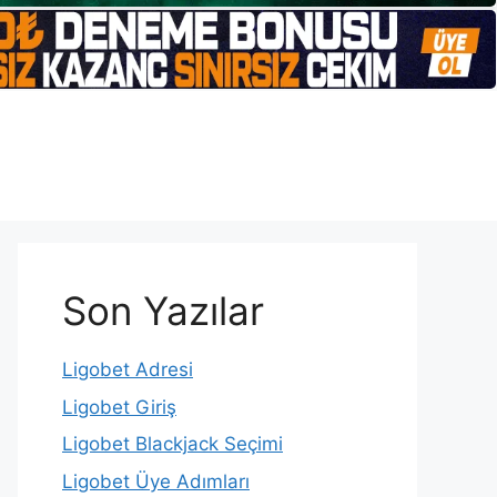
Son Yazılar
Ligobet Adresi
Ligobet Giriş
Ligobet Blackjack Seçimi
Ligobet Üye Adımları