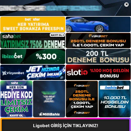
×
Ligobet GİRİŞ İÇİN TIKLAYINIZ!