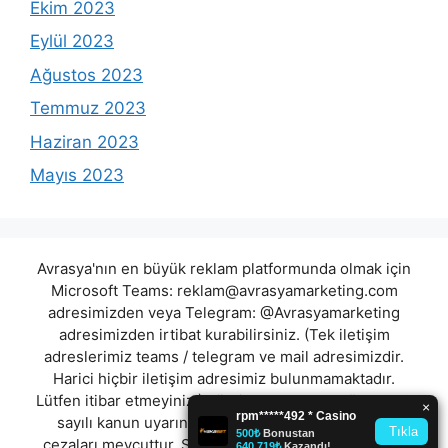
Ekim 2023
Eylül 2023
Ağustos 2023
Temmuz 2023
Haziran 2023
Mayıs 2023
Avrasya'nın en büyük reklam platformunda olmak için
Microsoft Teams:
reklam@avrasyamarketing.com
adresimizden veya Telegram: @Avrasyamarketing
adresimizden irtibat kurabilirsiniz. (Tek iletişim
adreslerimiz teams / telegram ve mail adresimizdir.
Harici hiçbir iletişim adresimiz bulunmamaktadır.
Lütfen itibar etmeyiniz.) Türkiye yasalarına göre 7258
sayılı kanun uyarınca yasa dışı bahis oynamanın
cezaları mevcuttur. Şu an bulunduğunuz site hiç bir