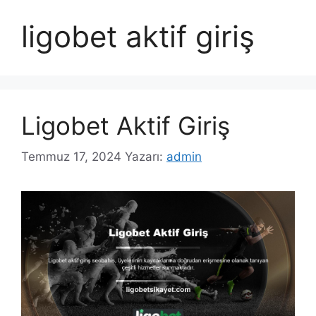
ligobet aktif giriş
Ligobet Aktif Giriş
Temmuz 17, 2024
Yazarı:
admin