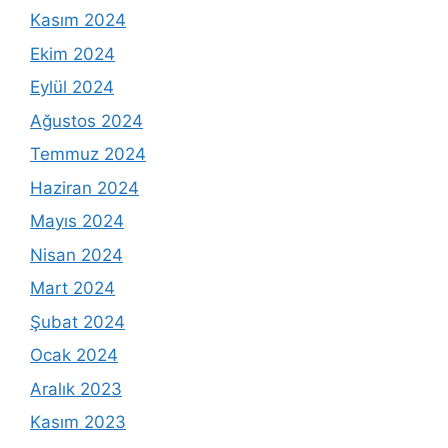
Kasım 2024
Ekim 2024
Eylül 2024
Ağustos 2024
Temmuz 2024
Haziran 2024
Mayıs 2024
Nisan 2024
Mart 2024
Şubat 2024
Ocak 2024
Aralık 2023
Kasım 2023