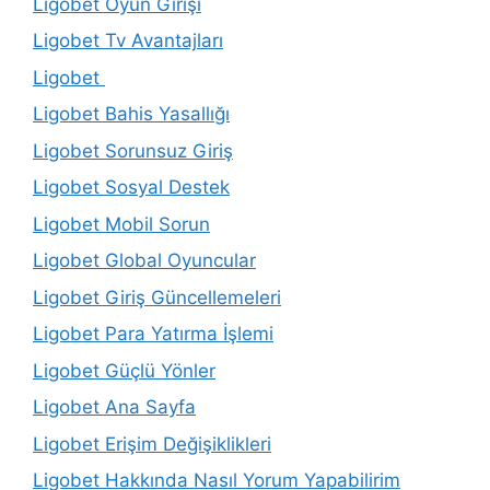
Ligobet Oyun Girişi
Ligobet Tv Avantajları
Ligobet
Ligobet Bahis Yasallığı
Ligobet Sorunsuz Giriş
Ligobet Sosyal Destek
Ligobet Mobil Sorun
Ligobet Global Oyuncular
Ligobet Giriş Güncellemeleri
Ligobet Para Yatırma İşlemi
Ligobet Güçlü Yönler
Ligobet Ana Sayfa
Ligobet Erişim Değişiklikleri
Ligobet Hakkında Nasıl Yorum Yapabilirim