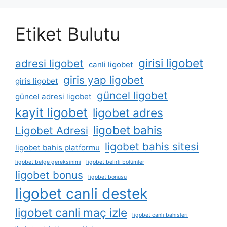
Etiket Bulutu
girisi ligobet
adresi ligobet
canli ligobet
giris yap ligobet
giris ligobet
güncel ligobet
güncel adresi ligobet
kayit ligobet
ligobet adres
ligobet bahis
Ligobet Adresi
ligobet bahis sitesi
ligobet bahis platformu
ligobet belge gereksinimi
ligobet belirli bölümler
ligobet bonus
ligobet bonusu
ligobet canli destek
ligobet canli maç izle
ligobet canlı bahisleri