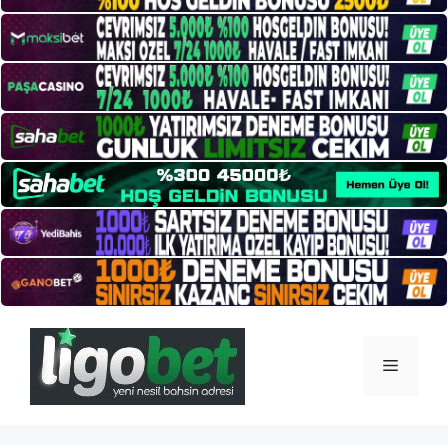
İçeriğe
atla
Menü