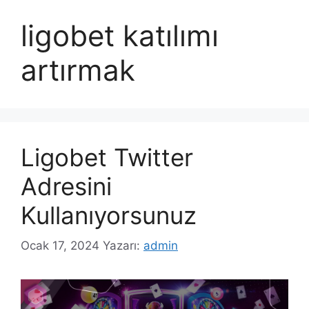
ligobet katılımı
artırmak
Ligobet Twitter
Adresini
Kullanıyorsunuz
Ocak 17, 2024
Yazarı:
admin