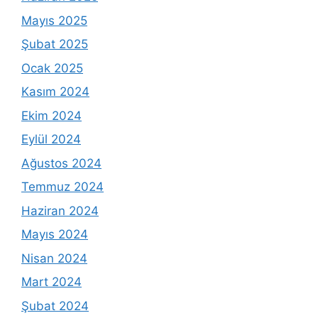
Mayıs 2025
Şubat 2025
Ocak 2025
Kasım 2024
Ekim 2024
Eylül 2024
Ağustos 2024
Temmuz 2024
Haziran 2024
Mayıs 2024
Nisan 2024
Mart 2024
Şubat 2024