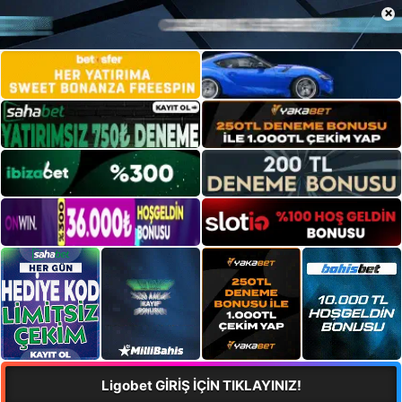
×
Ligobet GİRİŞ İÇİN TIKLAYINIZ!