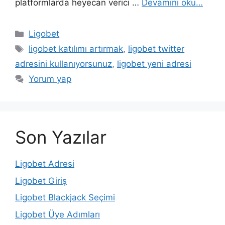
platformlarda heyecan verici …
Devamını oku…
Kategoriler
Ligobet
Etiketler
ligobet katılımı artırmak
,
ligobet twitter
adresini kullanıyorsunuz
,
ligobet yeni adresi
Yorum yap
Son Yazılar
Ligobet Adresi
Ligobet Giriş
Ligobet Blackjack Seçimi
Ligobet Üye Adımları