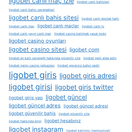
ligobet canli maç izle
ligobet canlı bahisleri
ligobet canlı bahis seçenekleri
ligobet canlı bahis sitesi
ligobet canlı destek hattı
ligobet canlı maçlar
ligobet canlı maç
ligobet canlı tv
ligobet canlı yayın canlı maç
ligobet casino katılmak yasal mıdır
ligobet casino oyunları
ligobet casino sitesi
ligobet com
ligobet en karlı seçeneği hakkında güvenilir site
ligobet gelir elde edin
ligobet geniş casino yelpazesi
ligobet geçersiz bahsi nedir
ligobet giris
ligobet giris adresi
ligobet girisi
ligobet giris twitter
ligobet güncel
ligobet giris yap
ligobet güncel adres
ligobet güncel adresi
ligobet güvenilir bahis
ligobet güvenilir site
ligobet hesabınız
ligobet hakkında bilgi
ligobet instagram
ligobet katılımcı memnuniyeti