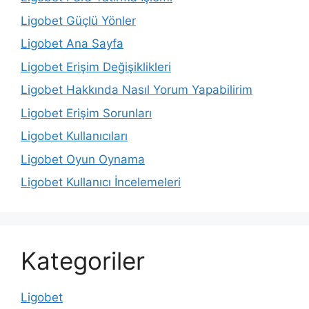
Ligobet Güçlü Yönler
Ligobet Ana Sayfa
Ligobet Erişim Değişiklikleri
Ligobet Hakkında Nasıl Yorum Yapabilirim
Ligobet Erişim Sorunları
Ligobet Kullanıcıları
Ligobet Oyun Oynama
Ligobet Kullanıcı İncelemeleri
Kategoriler
Ligobet