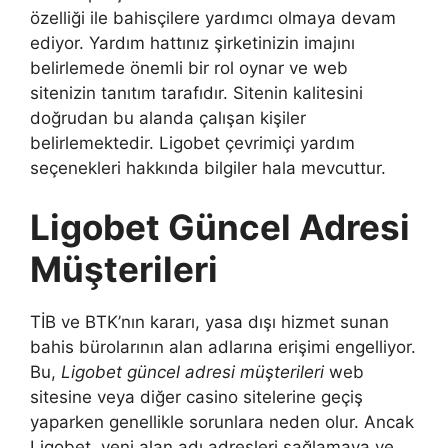
özelliği ile bahisçilere yardımcı olmaya devam
ediyor. Yardım hattınız şirketinizin imajını
belirlemede önemli bir rol oynar ve web
sitenizin tanıtım tarafıdır. Sitenin kalitesini
doğrudan bu alanda çalışan kişiler
belirlemektedir. Ligobet çevrimiçi yardım
seçenekleri hakkında bilgiler hala mevcuttur.
Ligobet Güncel Adresi
Müşterileri
TİB ve BTK’nın kararı, yasa dışı hizmet sunan
bahis bürolarının alan adlarına erişimi engelliyor.
Bu,
Ligobet güncel adresi müşterileri
web
sitesine veya diğer casino sitelerine geçiş
yaparken genellikle sorunlara neden olur. Ancak
Ligobet, yeni alan adı adresleri sağlamaya ve