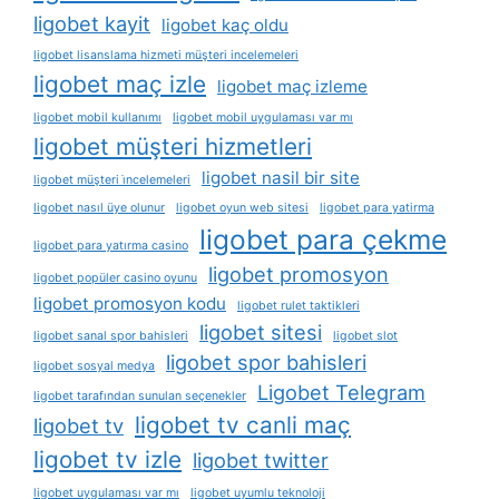
ligobet kayit
ligobet kaç oldu
ligobet lisanslama hizmeti müşteri incelemeleri
ligobet maç izle
ligobet maç izleme
ligobet mobil kullanımı
ligobet mobil uygulaması var mı
ligobet müşteri hizmetleri
ligobet nasil bir site
ligobet müşteri i̇ncelemeleri
ligobet nasıl üye olunur
ligobet oyun web sitesi
ligobet para yatirma
ligobet para çekme
ligobet para yatırma casino
ligobet promosyon
ligobet popüler casino oyunu
ligobet promosyon kodu
ligobet rulet taktikleri
ligobet sitesi
ligobet sanal spor bahisleri
ligobet slot
ligobet spor bahisleri
ligobet sosyal medya
Ligobet Telegram
ligobet tarafından sunulan seçenekler
ligobet tv canli maç
ligobet tv
ligobet tv izle
ligobet twitter
ligobet uygulaması var mı
ligobet uyumlu teknoloji