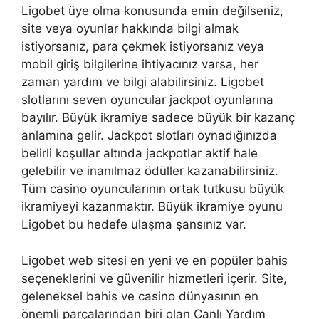
Ligobet üye olma konusunda emin değilseniz,
site veya oyunlar hakkında bilgi almak
istiyorsanız, para çekmek istiyorsanız veya
mobil giriş bilgilerine ihtiyacınız varsa, her
zaman yardım ve bilgi alabilirsiniz. Ligobet
slotlarını seven oyuncular jackpot oyunlarına
bayılır. Büyük ikramiye sadece büyük bir kazanç
anlamına gelir. Jackpot slotları oynadığınızda
belirli koşullar altında jackpotlar aktif hale
gelebilir ve inanılmaz ödüller kazanabilirsiniz.
Tüm casino oyuncularının ortak tutkusu büyük
ikramiyeyi kazanmaktır. Büyük ikramiye oyunu
Ligobet bu hedefe ulaşma şansınız var.
Ligobet web sitesi en yeni ve en popüler bahis
seçeneklerini ve güvenilir hizmetleri içerir. Site,
geleneksel bahis ve casino dünyasının en
önemli parçalarından biri olan Canlı Yardım