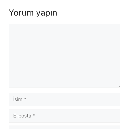
Yorum yapın
Yorum
İsim
E-
posta
İnternet