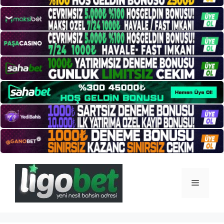
İçeriğe
atla
Menü