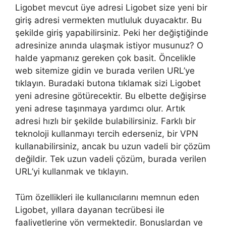
Ligobet mevcut üye adresi Ligobet size yeni bir
giriş adresi vermekten mutluluk duyacaktır. Bu
şekilde giriş yapabilirsiniz. Peki her değiştiğinde
adresinize anında ulaşmak istiyor musunuz? O
halde yapmanız gereken çok basit. Öncelikle
web sitemize gidin ve burada verilen URL’ye
tıklayın. Buradaki butona tıklamak sizi Ligobet
yeni adresine götürecektir. Bu elbette değişirse
yeni adrese taşınmaya yardımcı olur. Artık
adresi hızlı bir şekilde bulabilirsiniz. Farklı bir
teknoloji kullanmayı tercih ederseniz, bir VPN
kullanabilirsiniz, ancak bu uzun vadeli bir çözüm
değildir. Tek uzun vadeli çözüm, burada verilen
URL’yi kullanmak ve tıklayın.
Tüm özellikleri ile kullanıcılarını memnun eden
Ligobet, yıllara dayanan tecrübesi ile
faaliyetlerine yön vermektedir. Bonuslardan ve