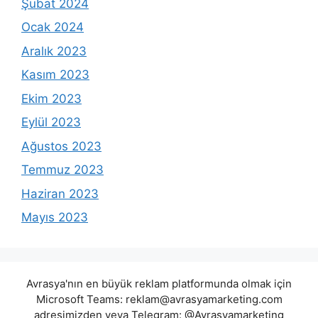
Şubat 2024
Ocak 2024
Aralık 2023
Kasım 2023
Ekim 2023
Eylül 2023
Ağustos 2023
Temmuz 2023
Haziran 2023
Mayıs 2023
Avrasya'nın en büyük reklam platformunda olmak için
Microsoft Teams:
reklam@avrasyamarketing.com
adresimizden veya Telegram: @Avrasyamarketing