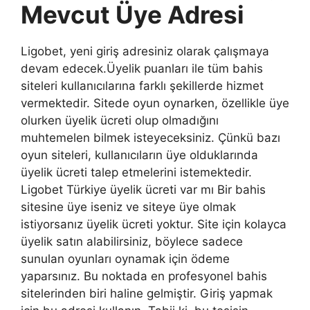
Mevcut Üye Adresi
Ligobet, yeni giriş adresiniz olarak çalışmaya
devam edecek.Üyelik puanları ile tüm bahis
siteleri kullanıcılarına farklı şekillerde hizmet
vermektedir. Sitede oyun oynarken, özellikle üye
olurken üyelik ücreti olup olmadığını
muhtemelen bilmek isteyeceksiniz. Çünkü bazı
oyun siteleri, kullanıcıların üye olduklarında
üyelik ücreti talep etmelerini istemektedir.
Ligobet Türkiye üyelik ücreti var mı Bir bahis
sitesine üye iseniz ve siteye üye olmak
istiyorsanız üyelik ücreti yoktur. Site için kolayca
üyelik satın alabilirsiniz, böylece sadece
sunulan oyunları oynamak için ödeme
yaparsınız. Bu noktada en profesyonel bahis
sitelerinden biri haline gelmiştir. Giriş yapmak