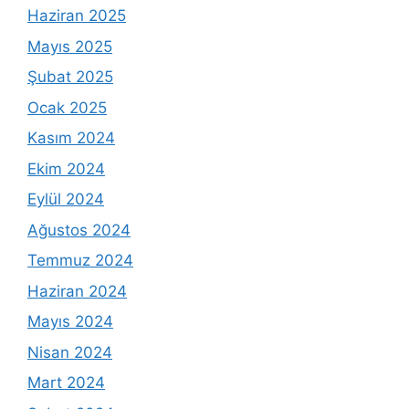
Haziran 2025
Mayıs 2025
Şubat 2025
Ocak 2025
Kasım 2024
Ekim 2024
Eylül 2024
Ağustos 2024
Temmuz 2024
Haziran 2024
Mayıs 2024
Nisan 2024
Mart 2024