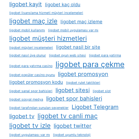
ligobet kayit
ligobet kaç oldu
ligobet lisanslama hizmeti müşteri incelemeleri
ligobet maç izle
ligobet maç izleme
ligobet mobil kullanımı
ligobet mobil uygulaması var mı
ligobet müşteri hizmetleri
ligobet nasil bir site
ligobet müşteri i̇ncelemeleri
ligobet nasıl üye olunur
ligobet oyun web sitesi
ligobet para yatirma
ligobet para çekme
ligobet para yatırma casino
ligobet promosyon
ligobet popüler casino oyunu
ligobet promosyon kodu
ligobet rulet taktikleri
ligobet sitesi
ligobet sanal spor bahisleri
ligobet slot
ligobet spor bahisleri
ligobet sosyal medya
Ligobet Telegram
ligobet tarafından sunulan seçenekler
ligobet tv canli maç
ligobet tv
ligobet tv izle
ligobet twitter
ligobet uygulaması var mı
ligobet uyumlu teknoloji