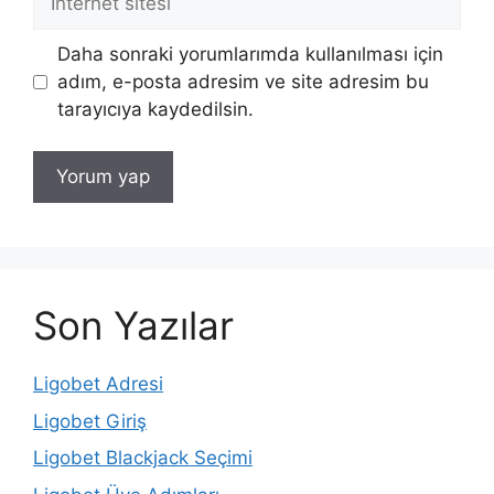
sitesi
Daha sonraki yorumlarımda kullanılması için
adım, e-posta adresim ve site adresim bu
tarayıcıya kaydedilsin.
Son Yazılar
Ligobet Adresi
Ligobet Giriş
Ligobet Blackjack Seçimi