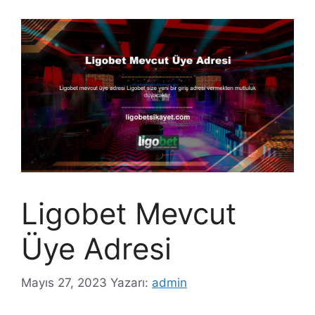
Ligobet Mevcut
Üye Adresi
Mayıs 27, 2023
Yazarı:
admin