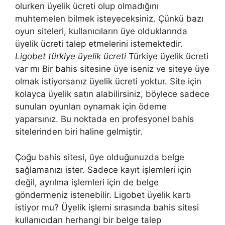
olurken üyelik ücreti olup olmadığını
muhtemelen bilmek isteyeceksiniz. Çünkü bazı
oyun siteleri, kullanıcıların üye olduklarında
üyelik ücreti talep etmelerini istemektedir.
Ligobet türkiye üyelik ücreti
Türkiye üyelik ücreti
var mı Bir bahis sitesine üye iseniz ve siteye üye
olmak istiyorsanız üyelik ücreti yoktur. Site için
kolayca üyelik satın alabilirsiniz, böylece sadece
sunulan oyunları oynamak için ödeme
yaparsınız. Bu noktada en profesyonel bahis
sitelerinden biri haline gelmiştir.
Çoğu bahis sitesi, üye olduğunuzda belge
sağlamanızı ister. Sadece kayıt işlemleri için
değil, ayrılma işlemleri için de belge
göndermeniz istenebilir. Ligobet üyelik kartı
istiyor mu? Üyelik işlemi sırasında bahis sitesi
kullanıcıdan herhangi bir belge talep