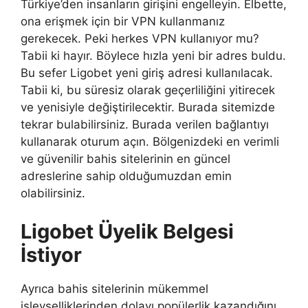
Türkiye’den insanların girişini engelleyin. Elbette,
ona erişmek için bir VPN kullanmanız
gerekecek. Peki herkes VPN kullanıyor mu?
Tabii ki hayır. Böylece hızla yeni bir adres buldu.
Bu sefer Ligobet yeni giriş adresi kullanılacak.
Tabii ki, bu süresiz olarak geçerliliğini yitirecek
ve yenisiyle değiştirilecektir. Burada sitemizde
tekrar bulabilirsiniz. Burada verilen bağlantıyı
kullanarak oturum açın. Bölgenizdeki en verimli
ve güvenilir bahis sitelerinin en güncel
adreslerine sahip olduğumuzdan emin
olabilirsiniz.
Ligobet Üyelik Belgesi
İstiyor
Ayrıca bahis sitelerinin mükemmel
işlevselliklerinden dolayı popülerlik kazandığını