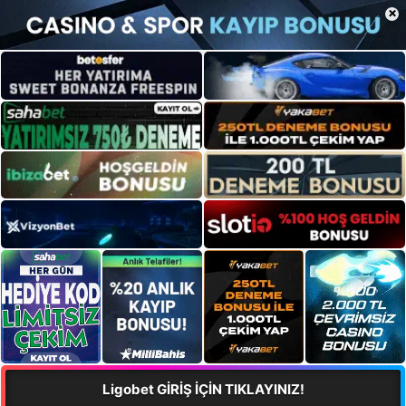
×
Ligobet GİRİŞ İÇİN TIKLAYINIZ!