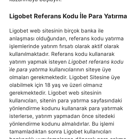
Ligobet Referans Kodu İle Para Yatırma
Ligobet web sitesinin birçok banka ile
anlaşması olduğundan, referans kodu yatırma
işlemlerinde yatırım fırsatı olarak aktif olarak
kullanılmaktadır. Referans kodu kullanarak
yatırım yapmak isteyen
Ligobet referans kodu
i̇le para yatırma
kullanıcılarının siteye üye
olmaları gerekmektedir. Ligobet Sitesine üye
olabilmek için 18 yaş ve üzeri olmanız
gerekmektedir. Ligobet web sitesinin
kullanıcıları, sitenin para yatırma sayfasındaki
yönlendirme kodunu kullanarak para yatırmak
isterlerse, yatırım yapmadan önce sitedeki
yönlendirme kodunu almalıdırlar. Bu işlemi
tamamladıktan sonra Ligobet kullanıcıları