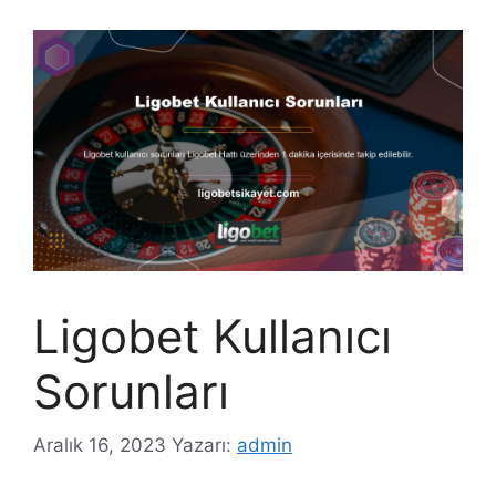
Ligobet Kullanıcı
Sorunları
Aralık 16, 2023
Yazarı:
admin