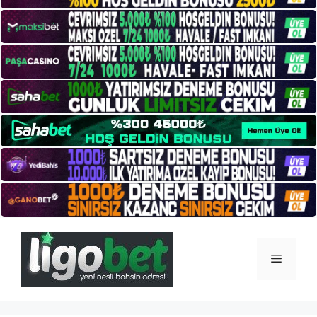
İçeriğe
atla
Menü