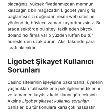
olacağınız, yüksek fiyatlarımızdan memnun
kalacağınız bir mağazadır. Ligobet yeni giriş
bağlantısı sizi doğrudan resmi web sitesine
yönlendirir, böylece zaman kaybetmezsiniz. Bu
arada sektörde bu siteyi taklit eden birçok
dolandırıcı firma var o yüzden lütfen bu tür
adreslerden uzak durun. Aksi takdirde para
israfı olacaktır.
Ligobet Şikayet Kullanıcı
Sorunları
Casino sitelerinin işleyişine bakarsanız, üyelerin
yaşadıkları talihsizliklerle pek ilgilenmediklerini
ve tamamen kayıtsız kaldıklarını göreceksiniz.
Aksine
Ligobet şikayet kullanıcı sorunları
bahisleri bu tür konulara karşı çok hassastır.