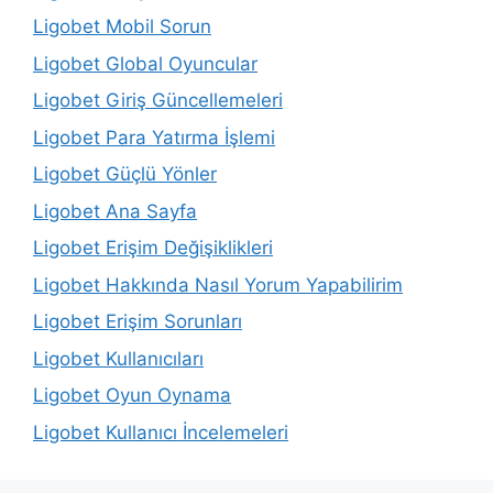
Ligobet Mobil Sorun
Ligobet Global Oyuncular
Ligobet Giriş Güncellemeleri
Ligobet Para Yatırma İşlemi
Ligobet Güçlü Yönler
Ligobet Ana Sayfa
Ligobet Erişim Değişiklikleri
Ligobet Hakkında Nasıl Yorum Yapabilirim
Ligobet Erişim Sorunları
Ligobet Kullanıcıları
Ligobet Oyun Oynama
Ligobet Kullanıcı İncelemeleri