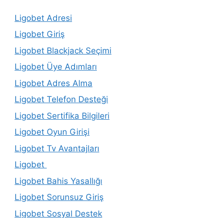
Ligobet Adresi
Ligobet Giriş
Ligobet Blackjack Seçimi
Ligobet Üye Adımları
Ligobet Adres Alma
Ligobet Telefon Desteği
Ligobet Sertifika Bilgileri
Ligobet Oyun Girişi
Ligobet Tv Avantajları
Ligobet
Ligobet Bahis Yasallığı
Ligobet Sorunsuz Giriş
Ligobet Sosyal Destek