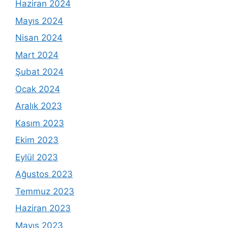
Haziran 2024
Mayıs 2024
Nisan 2024
Mart 2024
Şubat 2024
Ocak 2024
Aralık 2023
Kasım 2023
Ekim 2023
Eylül 2023
Ağustos 2023
Temmuz 2023
Haziran 2023
Mayıs 2023