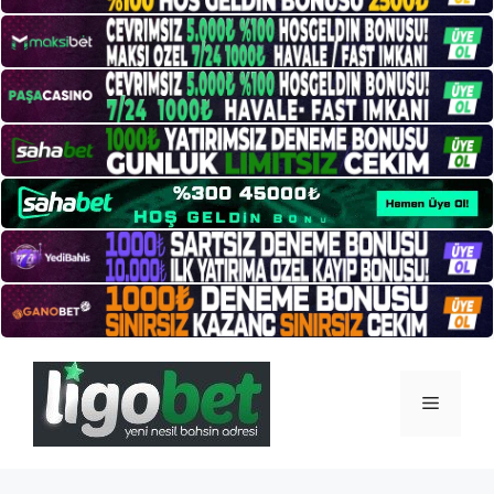
İçeriğe
atla
Menü