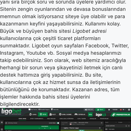
yanı sıra birçok soru ve sorunda üyelere yardımcı olur.
Sitenin zengin oyunlarından ve devasa bonuslarından
memnun olmak istiyorsanız siteye üye olabilir ve para
kazanmanın keyfini yaşayabilirsiniz. Kullanımı kolay.
Büyük ve büyüyen bahis sitesi
Ligobet adresi
kullanıcılarına çok çeşitli ticaret platformları
sunmaktadır. Ligobet oyun sayfaları Facebook, Twitter,
Instagram, Youtube vb. Sosyal medya hesaplarımızı
takip edebilirsiniz. Son olarak, web sitemiz aracılığıyla
herhangi bir sorun veya şikayetinizi iletmek için canlı
destek hattımıza giriş yapabilirsiniz. Bu site,
kullanıcılarına çok az hizmet sunsa da iletişimlerinin
bütünlüğünü de korumaktadır. Kazanan adres, tüm
işlemler hakkında bahis sitesi üyelerini
bilgilendirecektir.