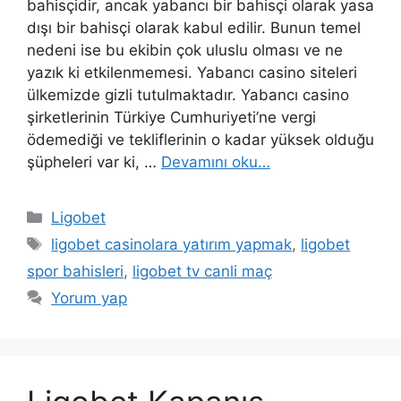
bahisçidir, ancak yabancı bir bahisçi olarak yasa
dışı bir bahisçi olarak kabul edilir. Bunun temel
nedeni ise bu ekibin çok uluslu olması ve ne
yazık ki etkilenmemesi. Yabancı casino siteleri
ülkemizde gizli tutulmaktadır. Yabancı casino
şirketlerinin Türkiye Cumhuriyeti’ne vergi
ödemediği ve tekliflerinin o kadar yüksek olduğu
şüpheleri var ki, …
Devamını oku…
Kategoriler
Ligobet
Etiketler
ligobet casinolara yatırım yapmak
,
ligobet
spor bahisleri
,
ligobet tv canli maç
Yorum yap