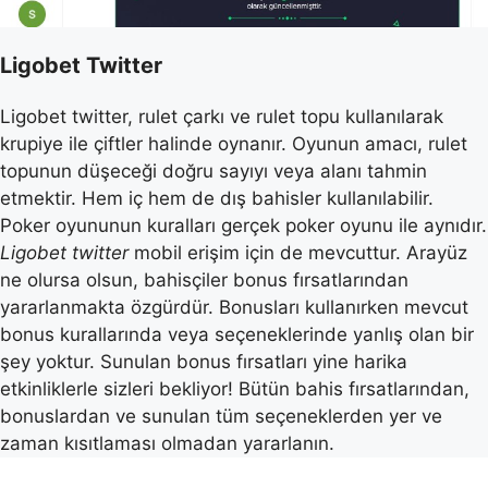
Ligobet Twitter
Ligobet twitter, rulet çarkı ve rulet topu kullanılarak
krupiye ile çiftler halinde oynanır. Oyunun amacı, rulet
topunun düşeceği doğru sayıyı veya alanı tahmin
etmektir. Hem iç hem de dış bahisler kullanılabilir.
Poker oyununun kuralları gerçek poker oyunu ile aynıdır.
Ligobet twitter
mobil erişim için de mevcuttur. Arayüz
ne olursa olsun, bahisçiler bonus fırsatlarından
yararlanmakta özgürdür. Bonusları kullanırken mevcut
bonus kurallarında veya seçeneklerinde yanlış olan bir
şey yoktur. Sunulan bonus fırsatları yine harika
etkinliklerle sizleri bekliyor! Bütün bahis fırsatlarından,
bonuslardan ve sunulan tüm seçeneklerden yer ve
zaman kısıtlaması olmadan yararlanın.