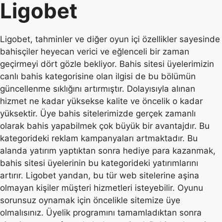
Ligobet
Ligobet, tahminler ve diğer oyun içi özellikler sayesinde
bahisçiler heyecan verici ve eğlenceli bir zaman
geçirmeyi dört gözle bekliyor. Bahis sitesi üyelerimizin
canlı bahis kategorisine olan ilgisi de bu bölümün
güncellenme sıklığını artırmıştır. Dolayısıyla alınan
hizmet ne kadar yüksekse kalite ve öncelik o kadar
yüksektir. Üye bahis sitelerimizde gerçek zamanlı
olarak bahis yapabilmek çok büyük bir avantajdır. Bu
kategorideki reklam kampanyaları artmaktadır. Bu
alanda yatırım yaptıktan sonra hediye para kazanmak,
bahis sitesi üyelerinin bu kategorideki yatırımlarını
artırır. Ligobet yandan, bu tür web sitelerine aşina
olmayan kişiler müşteri hizmetleri isteyebilir. Oyunu
sorunsuz oynamak için öncelikle sitemize üye
olmalısınız. Üyelik programını tamamladıktan sonra