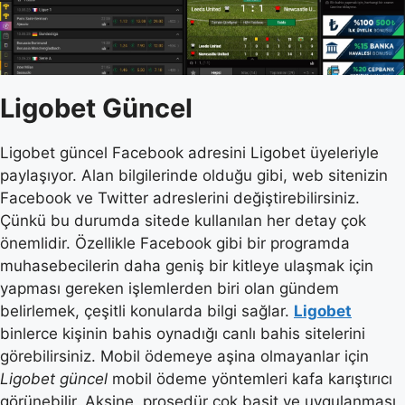
Ligobet Güncel
Ligobet güncel Facebook adresini Ligobet üyeleriyle
paylaşıyor. Alan bilgilerinde olduğu gibi, web sitenizin
Facebook ve Twitter adreslerini değiştirebilirsiniz.
Çünkü bu durumda sitede kullanılan her detay çok
önemlidir. Özellikle Facebook gibi bir programda
muhasebecilerin daha geniş bir kitleye ulaşmak için
yapması gereken işlemlerden biri olan gündem
belirlemek, çeşitli konularda bilgi sağlar.
Ligobet
binlerce kişinin bahis oynadığı canlı bahis sitelerini
görebilirsiniz. Mobil ödemeye aşina olmayanlar için
Ligobet güncel
mobil ödeme yöntemleri kafa karıştırıcı
görünebilir. Aksine, prosedür çok basit ve uygulanması