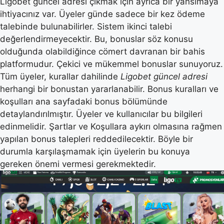
Ligobet güncel adresi çıkmak için ayrıca bir yansımaya
ihtiyacınız var. Üyeler günde sadece bir kez ödeme
talebinde bulunabilirler. Sistem ikinci talebi
değerlendirmeyecektir. Bu, bonuslar söz konusu
olduğunda olabildiğince cömert davranan bir bahis
platformudur. Çekici ve mükemmel bonuslar sunuyoruz.
Tüm üyeler, kurallar dahilinde
Ligobet güncel adresi
herhangi bir bonustan yararlanabilir. Bonus kuralları ve
koşulları ana sayfadaki bonus bölümünde
detaylandırılmıştır. Üyeler ve kullanıcılar bu bilgileri
edinmelidir. Şartlar ve Koşullara aykırı olmasına rağmen
yapılan bonus talepleri reddedilecektir. Böyle bir
durumla karşılaşmamak için üyelerin bu konuya
gereken önemi vermesi gerekmektedir.