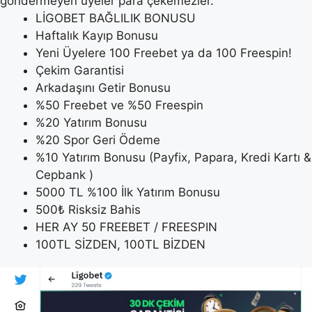
göndermeyen üyeler para çekemezler.
LİGOBET BAĞLILIK BONUSU
Haftalık Kayıp Bonusu
Yeni Üyelere 100 Freebet ya da 100 Freespin!
Çekim Garantisi
Arkadaşını Getir Bonusu
%50 Freebet ve %50 Freespin
%20 Yatırım Bonusu
%20 Spor Geri Ödeme
%10 Yatırım Bonusu (Payfix, Papara, Kredi Kartı &
Cepbank )
5000 TL %100 İlk Yatırım Bonusu
500₺ Risksiz Bahis
HER AY 50 FREEBET / FREESPIN
100TL SİZDEN, 100TL BİZDEN