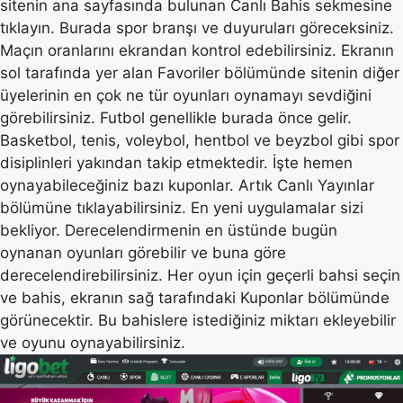
sitenin ana sayfasında bulunan Canlı Bahis sekmesine
tıklayın. Burada spor branşı ve duyuruları göreceksiniz.
Maçın oranlarını ekrandan kontrol edebilirsiniz. Ekranın
sol tarafında yer alan Favoriler bölümünde sitenin diğer
üyelerinin en çok ne tür oyunları oynamayı sevdiğini
görebilirsiniz. Futbol genellikle burada önce gelir.
Basketbol, tenis, voleybol, hentbol ve beyzbol gibi spor
disiplinleri yakından takip etmektedir. İşte hemen
oynayabileceğiniz bazı kuponlar. Artık Canlı Yayınlar
bölümüne tıklayabilirsiniz. En yeni uygulamalar sizi
bekliyor. Derecelendirmenin en üstünde bugün
oynanan oyunları görebilir ve buna göre
derecelendirebilirsiniz. Her oyun için geçerli bahsi seçin
ve bahis, ekranın sağ tarafındaki Kuponlar bölümünde
görünecektir. Bu bahislere istediğiniz miktarı ekleyebilir
ve oyunu oynayabilirsiniz.